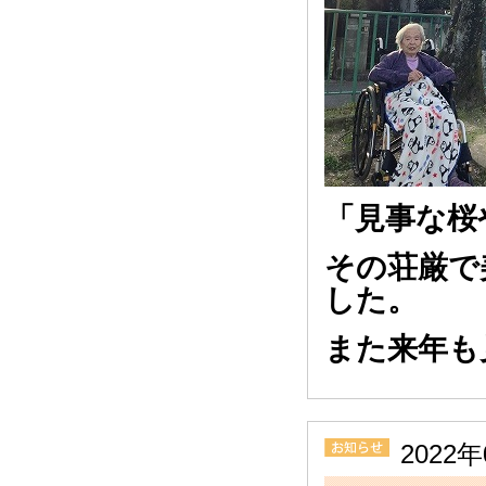
「見事な桜
その荘厳で
した。
また来年も
2022