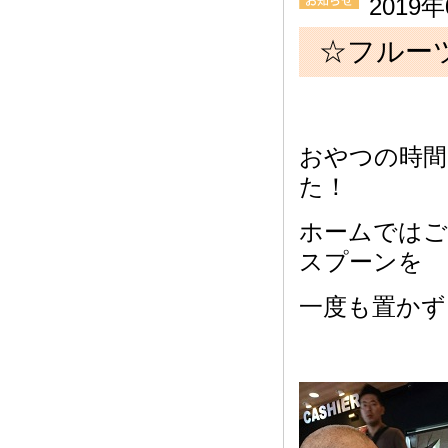
2019
☆フルー
おやつの時
た！
ホームではご
スプーンを
一度も置かず