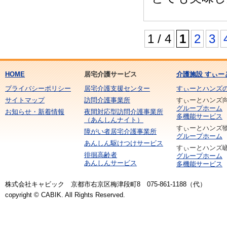
1 / 4
1
2
3
HOME
居宅介護サービス
介護施設 すぃー
プライバシーポリシー
居宅介護支援センター
すぃーとハンズ
サイトマップ
訪問介護事業所
すぃーとハンズ
グループホーム
お知らせ・新着情報
夜間対応型訪問介護事業所
多機能サービス
（あんしんナイト）
すぃーとハンズ
障がい者居宅介護事業所
グループホーム
あんしん駆けつけサービス
すぃーとハンズ
徘徊高齢者
グループホーム
あんしんサービス
多機能サービス
株式会社キャビック 京都市右京区梅津段町8 075-861-1188（代）
copyright © CABIK. All Rights Reserved.