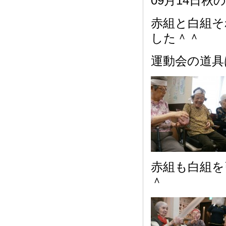
09月14日
赤組と白組そ
した＾＾
運動会の道具
赤組も白組を
＾