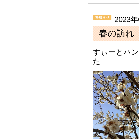
2023
春の訪れ
すぃーとハン
た